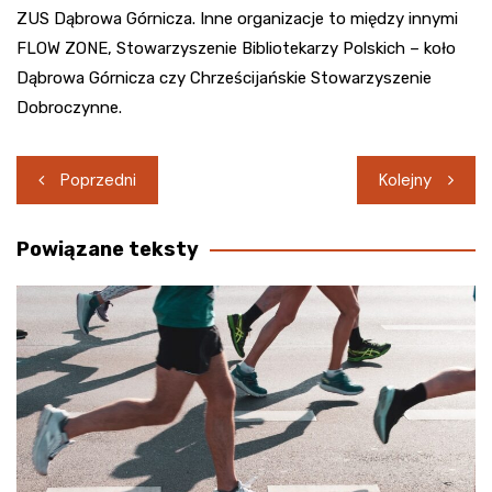
ZUS Dąbrowa Górnicza. Inne organizacje to między innymi
FLOW ZONE, Stowarzyszenie Bibliotekarzy Polskich – koło
Dąbrowa Górnicza czy Chrześcijańskie Stowarzyszenie
Dobroczynne.
Nawigacja
Poprzedni
Kolejny
wpisu
Powiązane teksty