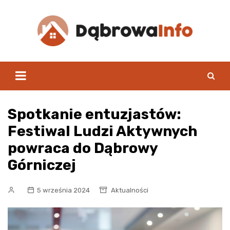
Skip
to
content
Spotkanie entuzjastów:
Festiwal Ludzi Aktywnych
powraca do Dąbrowy
Górniczej
5 września 2024
Aktualności