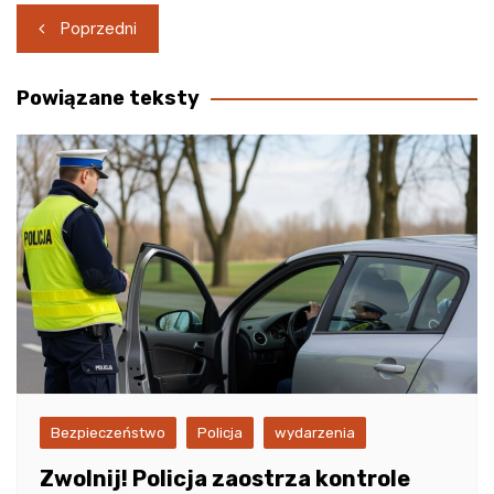
Nawigacja
Poprzedni
wpisu
Powiązane teksty
Bezpieczeństwo
Policja
wydarzenia
Zwolnij! Policja zaostrza kontrole