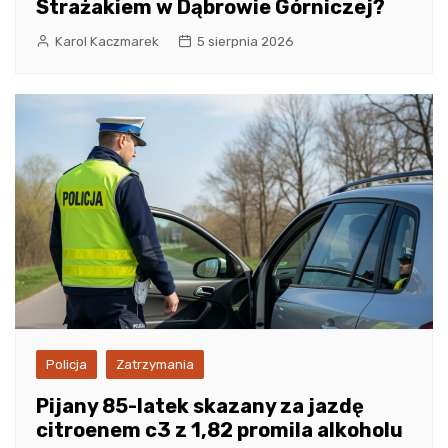
Strażakiem w Dąbrowie Górniczej?
Karol Kaczmarek
5 sierpnia 2026
Policja
Zatrzymania
Pijany 85-latek skazany za jazdę
citroenem c3 z 1,82 promila alkoholu