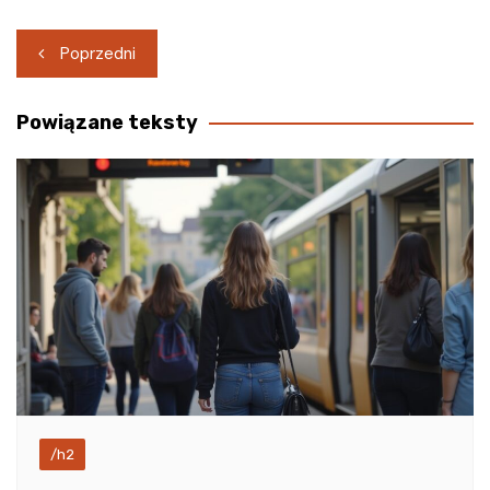
Nawigacja
Poprzedni
wpisu
Powiązane teksty
/h2