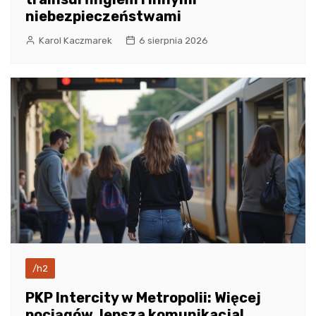
niebezpieczeństwami
Karol Kaczmarek
6 sierpnia 2026
/h2
PKP Intercity w Metropolii: Więcej
pociągów, lepsza komunikacja!