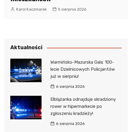
Karol Kaczmarek
5 sierpnia 2026
Aktualności
Warmińsko-Mazurska Gala: 100-
lecie Dzielnicowych Policjantów
już w sierpniu!
6 sierpnia 2026
Elblążanka odnajduje skradziony
rower w hipermarkecie po
zgłoszeniu kradzieży!
6 sierpnia 2026