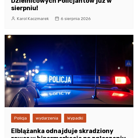
Dzielnicowych Policjantów już w
sierpniu!
Karol Kaczmarek
6 sierpnia 2026
Policja
wydarzenia
Wypadki
Elblążanka odnajduje skradziony