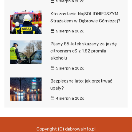
5 sierpnia 2026
Kto zostanie NajSOLIDNIEJSZYM
Strażakiem w Dąbrowie Górniczej?
5 sierpnia 2026
Pijany 85-latek skazany za jazdę
citroenem c3 z 1,82 promila
alkoholu
5 sierpnia 2026
Bezpieczne lato: jak przetrwać
upały?
4 sierpnia 2026
Copyright (C) dabrowainfo.pl