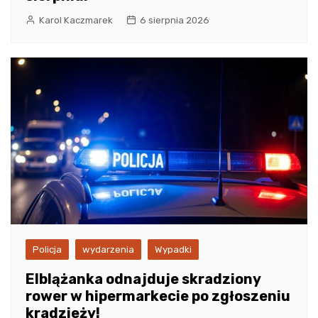
Karol Kaczmarek
6 sierpnia 2026
Policja
wydarzenia
Wypadki
Elblążanka odnajduje skradziony
rower w hipermarkecie po zgłoszeniu
kradzieży!