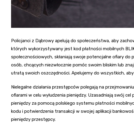
Policjanci z Dąbrowy apelują do społeczeństwa, aby zacho
których wykorzystywany jest kod płatności mobilnych BLI
społecznościowych, skłaniają swoje potencjalne ofiary do pr
osób, chcących niezwłocznie pomóc swoim bliskim lub zna
utratą swoich oszczędności. Apelujemy do wszystkich, aby b
Nielegalne działania przestępców polegają na przejmowani
ofiarami w celu wyłudzenia pieniędzy. Uzasadniają swój ce
pieniędzy za pomocą polskiego systemu płatności mobilnych
kodu i potwierdzenia transakcji w swojej aplikacji bankowo
pieniędzy przestępcy.