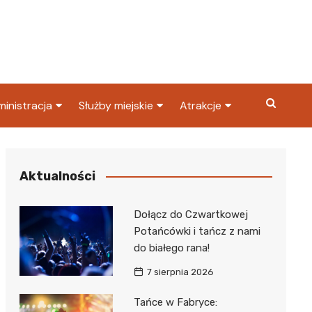
inistracja
Służby miejskie
Atrakcje
ząd miasta
Straż pożarna
Co warto zobaczyć w
Dąbrowie Górniczej?
ortowy
OPS
Policja
Aktualności
Najpopularniejsze miejsc
S
Straż miejska
w Dąbrowie Górniczej
Dołącz do Czwartkowej
ząd Skarbowy
Potańcówki i tańcz z nami
do białego rana!
7 sierpnia 2026
Tańce w Fabryce: