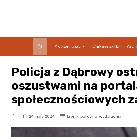
Skip
to
content
Aktualności
Ciekawostki
Arch
Pozostałe
Policja z Dąbrowy ost
Blog
oszustwami na porta
społecznościowych z
,
24 maja 2024
kroniki policyjne
wydarzenia