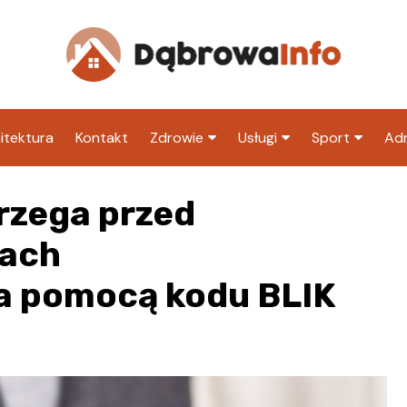
itektura
Kontakt
Zdrowie
Usługi
Sport
Adm
Szpital
Wesele
Klub piłkarski
Ur
rzega przed
Sklep medyczny
Klub
Inny klub sp
M
lach
Apteka
Taxi
ZU
a pomocą kodu BLIK
Stacja paliw
Ur
Restauracja
Adwokat
Fryzjer