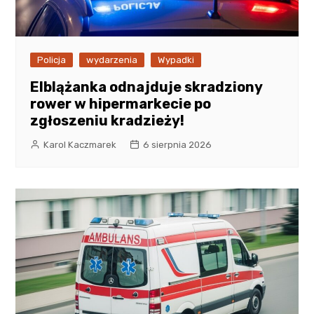
Policja
wydarzenia
Wypadki
Elblążanka odnajduje skradziony
rower w hipermarkecie po
zgłoszeniu kradzieży!
Karol Kaczmarek
6 sierpnia 2026