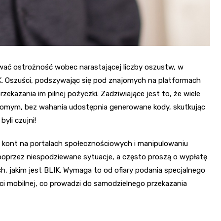
wać ostrożność wobec narastającej liczby oszustw, w
K. Oszuści, podszywając się pod znajomych na platformach
zekazania im pilnej pożyczki. Zadziwiające jest to, że wiele
jomym, bez wahania udostępnia generowane kody, skutkując
yli czujni!
u kont na portalach społecznościowych i manipulowaniu
l poprzez niespodziewane sytuacje, a często proszą o wypłatę
, jakim jest BLIK. Wymaga to od ofiary podania specjalnego
ści mobilnej, co prowadzi do samodzielnego przekazania