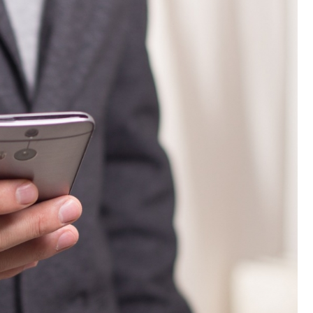
Poczta
Kino
Księgarnia