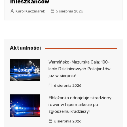
mieszkańców
Karol Kaczmarek
5 sierpnia 2026
Aktualności
Warmińsko-Mazurska Gala: 100-
lecie Dzielnicowych Policjantów
już w sierpniu!
6 sierpnia 2026
Elblążanka odnajduje skradziony
rower w hipermarkecie po
zgłoszeniu kradzieży!
6 sierpnia 2026