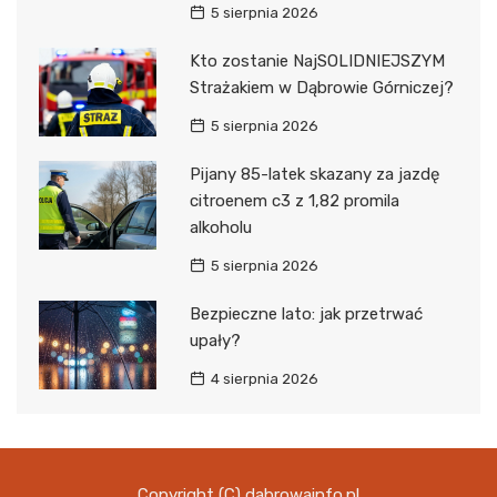
5 sierpnia 2026
Kto zostanie NajSOLIDNIEJSZYM
Strażakiem w Dąbrowie Górniczej?
5 sierpnia 2026
Pijany 85-latek skazany za jazdę
citroenem c3 z 1,82 promila
alkoholu
5 sierpnia 2026
Bezpieczne lato: jak przetrwać
upały?
4 sierpnia 2026
Copyright (C) dabrowainfo.pl