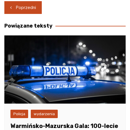
Nawigacja
Poprzedni
wpisu
Powiązane teksty
Policja
wydarzenia
Warmińsko-Mazurska Gala: 100-lecie