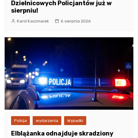
Dzielnicowych Policjantów już w
sierpniu!
Karol Kaczmarek
6 sierpnia 2026
Policja
wydarzenia
Wypadki
Elblążanka odnajduje skradziony