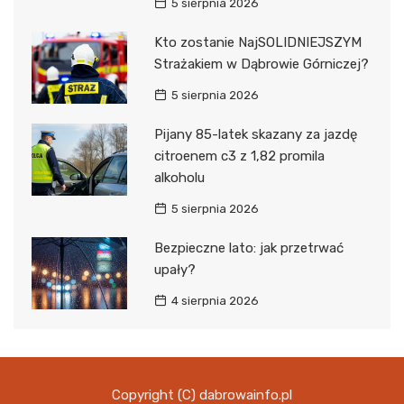
5 sierpnia 2026
Kto zostanie NajSOLIDNIEJSZYM
Strażakiem w Dąbrowie Górniczej?
5 sierpnia 2026
Pijany 85-latek skazany za jazdę
citroenem c3 z 1,82 promila
alkoholu
5 sierpnia 2026
Bezpieczne lato: jak przetrwać
upały?
4 sierpnia 2026
Copyright (C) dabrowainfo.pl