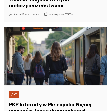
niebezpieczeństwami
Karol Kaczmarek
6 sierpnia 2026
/h2
PKP Intercity w Metropolii: Więcej
pociągów, lepsza komunikacja!