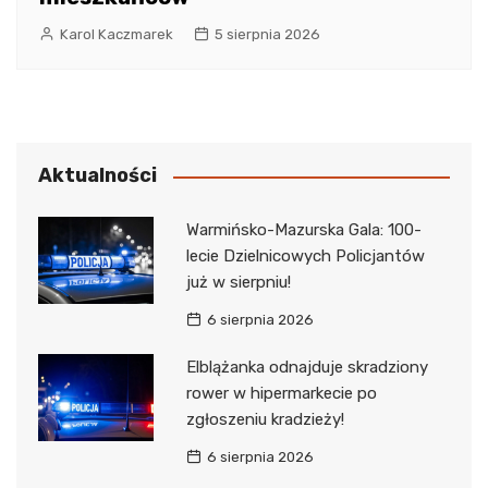
Karol Kaczmarek
5 sierpnia 2026
Aktualności
Warmińsko-Mazurska Gala: 100-
lecie Dzielnicowych Policjantów
już w sierpniu!
6 sierpnia 2026
Elblążanka odnajduje skradziony
rower w hipermarkecie po
zgłoszeniu kradzieży!
6 sierpnia 2026