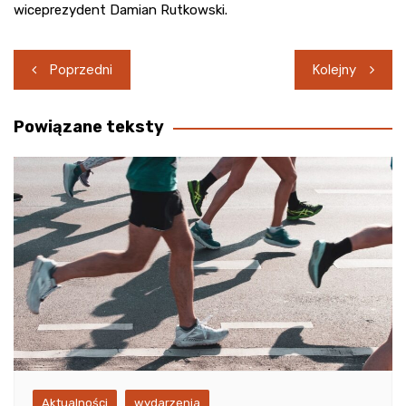
wiceprezydent Damian Rutkowski.
Nawigacja
Poprzedni
Kolejny
wpisu
Powiązane teksty
Aktualności
wydarzenia