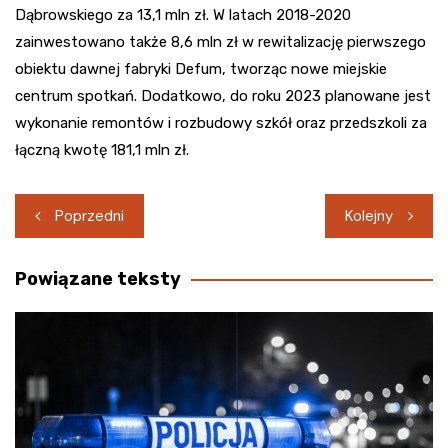
Dąbrowskiego za 13,1 mln zł. W latach 2018-2020
zainwestowano także 8,6 mln zł w rewitalizację pierwszego
obiektu dawnej fabryki Defum, tworząc nowe miejskie
centrum spotkań. Dodatkowo, do roku 2023 planowane jest
wykonanie remontów i rozbudowy szkół oraz przedszkoli za
łączną kwotę 181,1 mln zł.
Nawigacja
Poprzedni
Kolejny
wpisu
Powiązane teksty