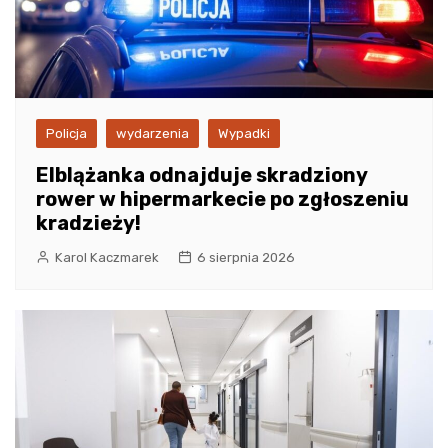
Policja
wydarzenia
Wypadki
Elblążanka odnajduje skradziony
rower w hipermarkecie po zgłoszeniu
kradzieży!
Karol Kaczmarek
6 sierpnia 2026