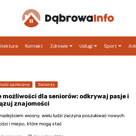
itektura
Kontakt
Zdrowie
Usługi
Sport
Adm
Szpital
Wesele
Klub piłkarski
Ur
Sklep medyczny
Klub
Inny klub sp
M
ność społeczna
Seniorzy
Apteka
Taxi
ZU
 możliwości dla seniorów: odkrywaj pasje i
Stacja paliw
Ur
ązuj znajomości
Restauracja
 nadejściem wiosny, wielu ludzi zaczyna poszukiwać nowych
Adwokat
ści i miejsc, które mogą stać
Fryzjer