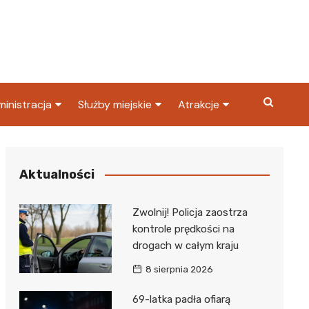
inistracja
Służby miejskie
Atrakcje
ząd miasta
Straż pożarna
Co warto zobaczyć w
Dąbrowie Górniczej?
ortowy
OPS
Policja
Aktualności
Najpopularniejsze miejsc
S
Straż miejska
w Dąbrowie Górniczej
Zwolnij! Policja zaostrza
ząd Skarbowy
kontrole prędkości na
drogach w całym kraju
8 sierpnia 2026
69-latka padła ofiarą