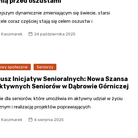
nią przed oszustami
ejszym dynamicznie zmieniającym się świecie, starsi
le coraz częściej stają się celem oszustw i
l Kaczmarek
24 października 2025
tywy społeczne
Seniorzy
usz Inicjatyw Senioralnych: Nowa Szansa
Aktywnych Seniorów w Dąbrowie Górniczej
e dla seniorów, które umożliwia im aktywny udział w życiu
znym i realizację projektów poprawiających
l Kaczmarek
4 sierpnia 2025