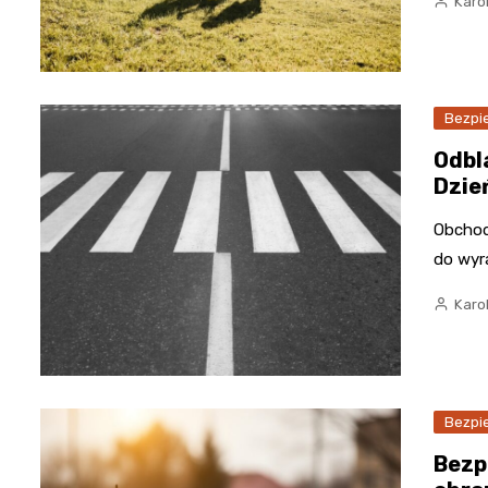
Karo
Bezpi
Odbl
Dzie
Obchod
do wyr
Karo
Bezpi
Bezp