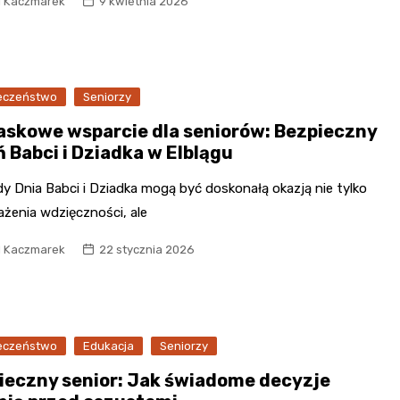
l Kaczmarek
9 kwietnia 2026
Poczta
Kino
eczeństwo
Seniorzy
Księgarnia
askowe wsparcie dla seniorów: Bezpieczny
ń Babci i Dziadka w Elblągu
y Dnia Babci i Dziadka mogą być doskonałą okazją nie tylko
ażenia wdzięczności, ale
l Kaczmarek
22 stycznia 2026
eczeństwo
Edukacja
Seniorzy
ieczny senior: Jak świadome decyzje