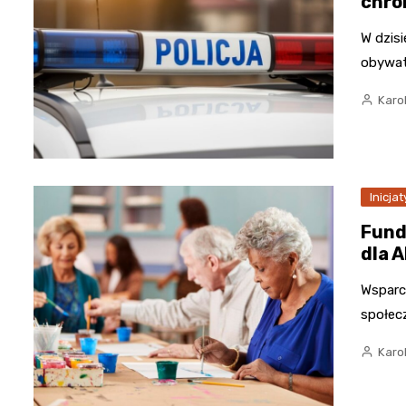
chro
W dzisi
obywate
Karo
Inicja
Fund
dla 
Wsparci
społec
Karo