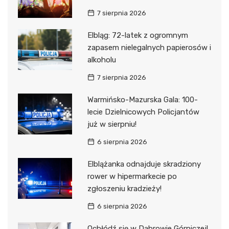
7 sierpnia 2026
Elbląg: 72-latek z ogromnym
zapasem nielegalnych papierosów i
alkoholu
7 sierpnia 2026
Warmińsko-Mazurska Gala: 100-
lecie Dzielnicowych Policjantów
już w sierpniu!
6 sierpnia 2026
Elblążanka odnajduje skradziony
rower w hipermarkecie po
zgłoszeniu kradzieży!
6 sierpnia 2026
Ochłódź się w Dąbrowie Górniczej!