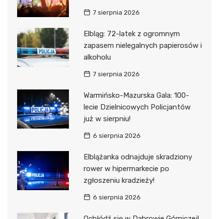
7 sierpnia 2026
Elbląg: 72-latek z ogromnym
zapasem nielegalnych papierosów i
alkoholu
7 sierpnia 2026
Warmińsko-Mazurska Gala: 100-
lecie Dzielnicowych Policjantów
już w sierpniu!
6 sierpnia 2026
Elblążanka odnajduje skradziony
rower w hipermarkecie po
zgłoszeniu kradzieży!
6 sierpnia 2026
Ochłódź się w Dąbrowie Górniczej!