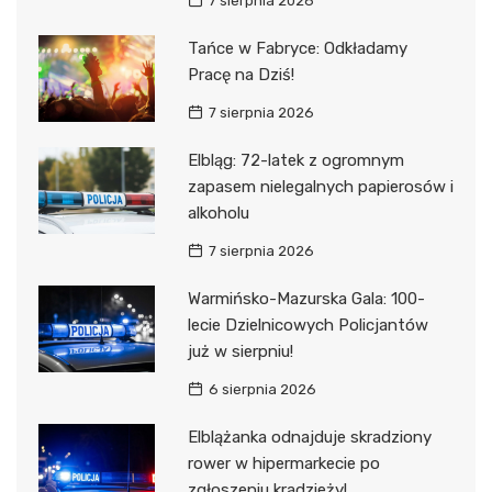
7 sierpnia 2026
Tańce w Fabryce: Odkładamy
Pracę na Dziś!
7 sierpnia 2026
Elbląg: 72-latek z ogromnym
zapasem nielegalnych papierosów i
alkoholu
7 sierpnia 2026
Warmińsko-Mazurska Gala: 100-
lecie Dzielnicowych Policjantów
już w sierpniu!
6 sierpnia 2026
Elblążanka odnajduje skradziony
rower w hipermarkecie po
zgłoszeniu kradzieży!