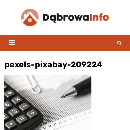
Skip
to
content
pexels-pixabay-209224