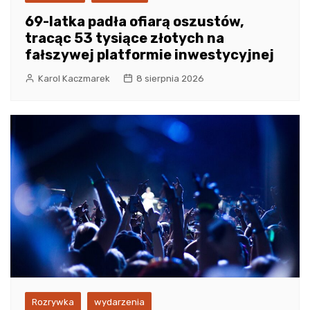
69-latka padła ofiarą oszustów,
tracąc 53 tysiące złotych na
fałszywej platformie inwestycyjnej
Karol Kaczmarek
8 sierpnia 2026
Rozrywka
wydarzenia