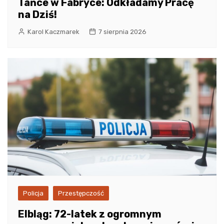
Tańce w Fabryce: Odkładamy Pracę
na Dziś!
Karol Kaczmarek
7 sierpnia 2026
Policja
Przestępczość
Elbląg: 72-latek z ogromnym