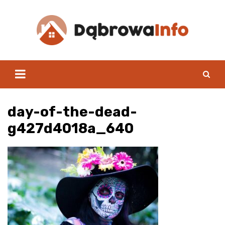
Skip
to
content
day-of-the-dead-
g427d4018a_640