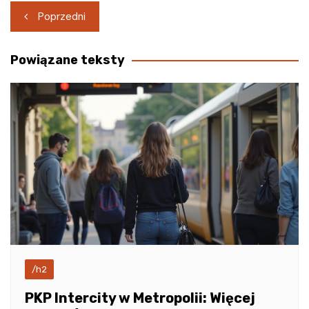
Nawigacja
Poprzedni
wpisu
Powiązane teksty
/h2
PKP Intercity w Metropolii: Więcej