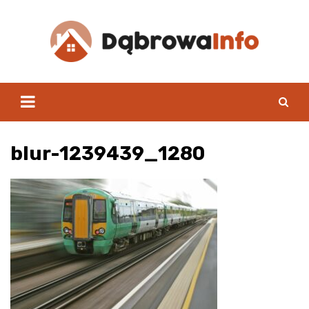
Skip
to
content
blur-1239439_1280