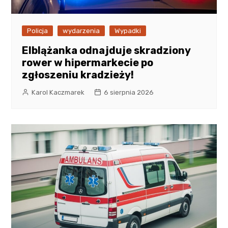
Policja
wydarzenia
Wypadki
Elblążanka odnajduje skradziony
rower w hipermarkecie po
zgłoszeniu kradzieży!
Karol Kaczmarek
6 sierpnia 2026