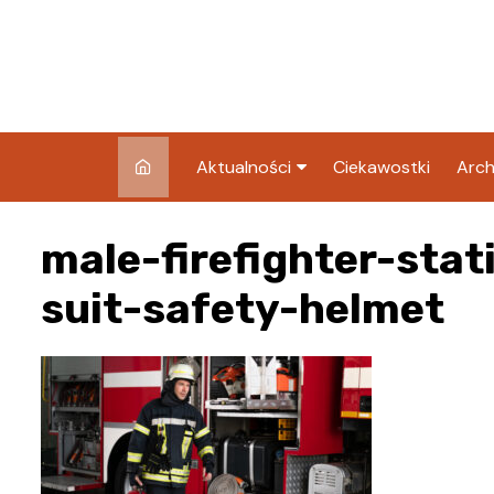
Skip
to
content
Aktualności
Ciekawostki
Arch
Pozostałe
male-firefighter-sta
Blog
suit-safety-helmet