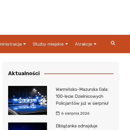
inistracja
Służby miejskie
Atrakcje
ząd miasta
Straż pożarna
Co warto zobaczyć w
Dąbrowie Górniczej?
ortowy
OPS
Policja
Aktualności
Najpopularniejsze miejsc
S
Straż miejska
w Dąbrowie Górniczej
Warmińsko-Mazurska Gala:
ząd Skarbowy
100-lecie Dzielnicowych
Policjantów już w sierpniu!
6 sierpnia 2026
Elblążanka odnajduje