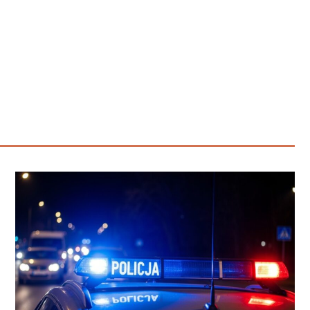
Poczta
Kino
Księgarnia