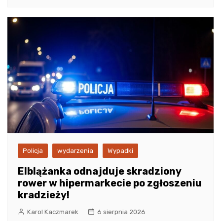
Policja
wydarzenia
Wypadki
Elblążanka odnajduje skradziony
rower w hipermarkecie po zgłoszeniu
kradzieży!
Karol Kaczmarek
6 sierpnia 2026