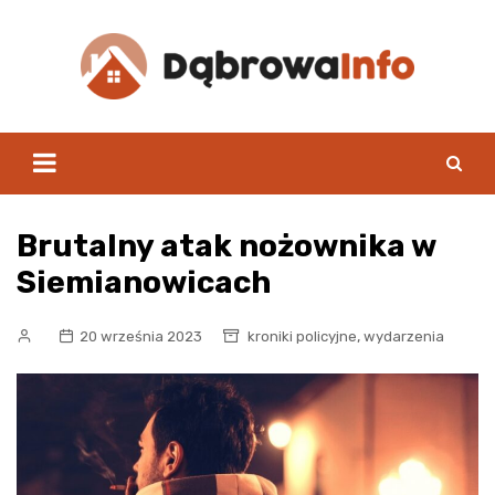
Skip
to
content
Brutalny atak nożownika w
Siemianowicach
,
20 września 2023
kroniki policyjne
wydarzenia