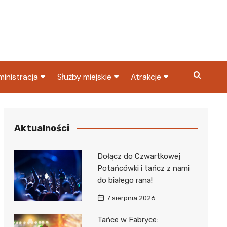
inistracja
Służby miejskie
Atrakcje
ząd miasta
Straż pożarna
Co warto zobaczyć w
Dąbrowie Górniczej?
ortowy
OPS
Policja
Aktualności
Najpopularniejsze miejsc
S
Straż miejska
w Dąbrowie Górniczej
Dołącz do Czwartkowej
ząd Skarbowy
Potańcówki i tańcz z nami
do białego rana!
7 sierpnia 2026
Tańce w Fabryce: