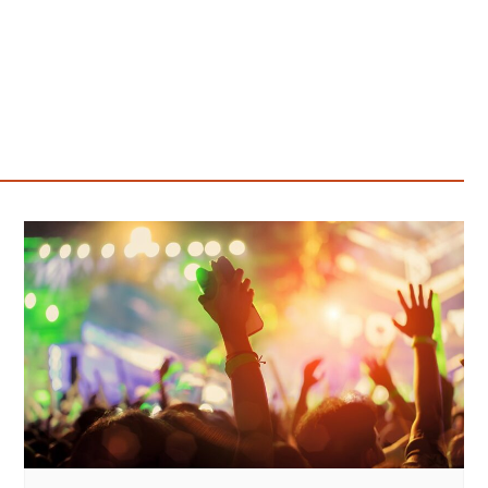
Poczta
Kino
Księgarnia