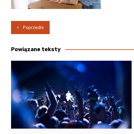
Nawigacja
Poprzedni
wpisu
Powiązane teksty