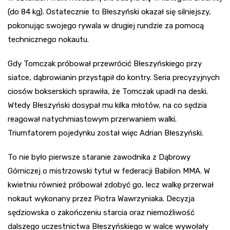
(do 84 kg). Ostatecznie to Błeszyński okazał się silniejszy,
pokonując swojego rywala w drugiej rundzie za pomocą
technicznego nokautu.
Gdy Tomczak próbował przewrócić Błeszyńskiego przy
siatce, dąbrowianin przystąpił do kontry. Seria precyzyjnych
ciosów bokserskich sprawiła, że Tomczak upadł na deski.
Wtedy Błeszyński dosypał mu kilka młotów, na co sędzia
reagował natychmiastowym przerwaniem walki.
Triumfatorem pojedynku został więc Adrian Błeszyński.
To nie było pierwsze staranie zawodnika z Dąbrowy
Górniczej o mistrzowski tytuł w federacji Babilon MMA. W
kwietniu również próbował zdobyć go, lecz walkę przerwał
nokaut wykonany przez Piotra Wawrzyniaka. Decyzja
sędziowska o zakończeniu starcia oraz niemożliwość
dalszego uczestnictwa Błeszyńskiego w walce wywołały