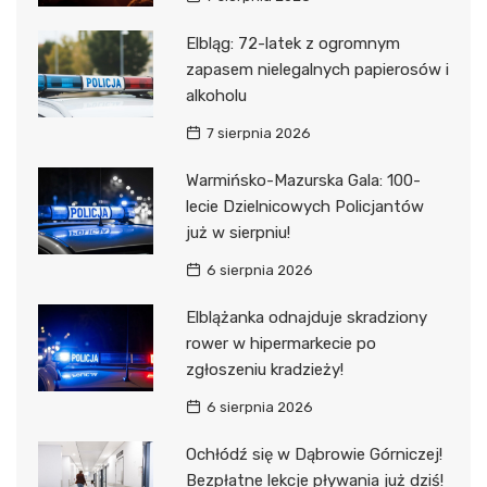
Elbląg: 72-latek z ogromnym
zapasem nielegalnych papierosów i
alkoholu
7 sierpnia 2026
Warmińsko-Mazurska Gala: 100-
lecie Dzielnicowych Policjantów
już w sierpniu!
6 sierpnia 2026
Elblążanka odnajduje skradziony
rower w hipermarkecie po
zgłoszeniu kradzieży!
6 sierpnia 2026
Ochłódź się w Dąbrowie Górniczej!
Bezpłatne lekcje pływania już dziś!