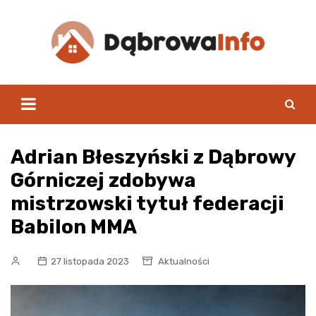
Skip
to
content
Adrian Błeszyński z Dąbrowy
Górniczej zdobywa
mistrzowski tytuł federacji
Babilon MMA
27 listopada 2023
Aktualności