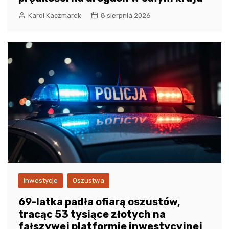
Karol Kaczmarek
8 sierpnia 2026
Inwestycje
Oszustwa
69-latka padła ofiarą oszustów,
tracąc 53 tysiące złotych na
fałszywej platformie inwestycyjnej