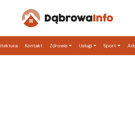
itektura
Kontakt
Zdrowie
Usługi
Sport
Adm
Szpital
Wesele
Klub piłkarski
Ur
Sklep medyczny
Klub
Inny klub sp
M
Apteka
Taxi
ZU
Stacja paliw
Ur
Restauracja
Adwokat
Fryzjer