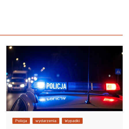
Poczta
Kino
Księgarnia
Policja
wydarzenia
Wypadki