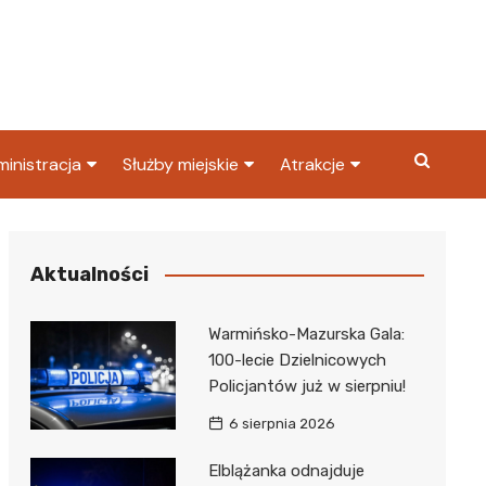
inistracja
Służby miejskie
Atrakcje
ząd miasta
Straż pożarna
Co warto zobaczyć w
Dąbrowie Górniczej?
ortowy
OPS
Policja
Aktualności
Najpopularniejsze miejsc
S
Straż miejska
w Dąbrowie Górniczej
Warmińsko-Mazurska Gala:
ząd Skarbowy
100-lecie Dzielnicowych
Policjantów już w sierpniu!
6 sierpnia 2026
Elblążanka odnajduje