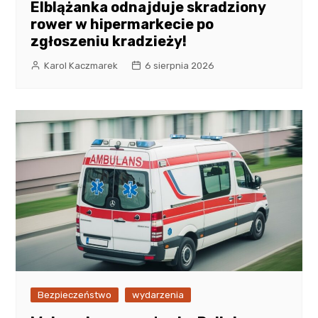
Elblążanka odnajduje skradziony
rower w hipermarkecie po
zgłoszeniu kradzieży!
Karol Kaczmarek
6 sierpnia 2026
Bezpieczeństwo
wydarzenia