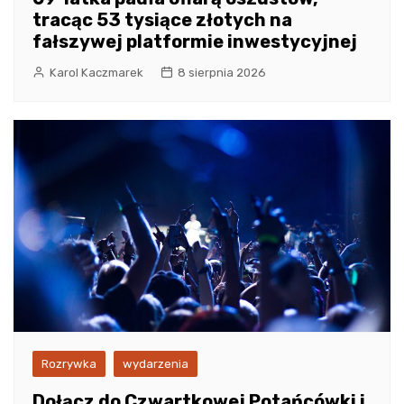
tracąc 53 tysiące złotych na
fałszywej platformie inwestycyjnej
Karol Kaczmarek
8 sierpnia 2026
Rozrywka
wydarzenia
Dołącz do Czwartkowej Potańcówki i