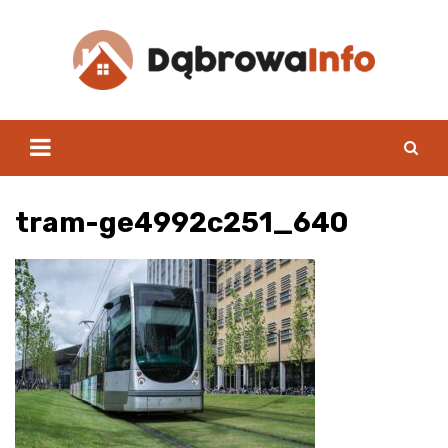
Skip
to
content
tram-ge4992c251_640