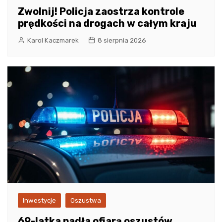
Zwolnij! Policja zaostrza kontrole
prędkości na drogach w całym kraju
Karol Kaczmarek
8 sierpnia 2026
Inwestycje
Oszustwa
69-latka padła ofiarą oszustów,