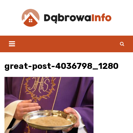
Skip
to
content
great-post-4036798_1280