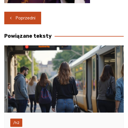
Nawigacja
Poprzedni
wpisu
Powiązane teksty
/h2