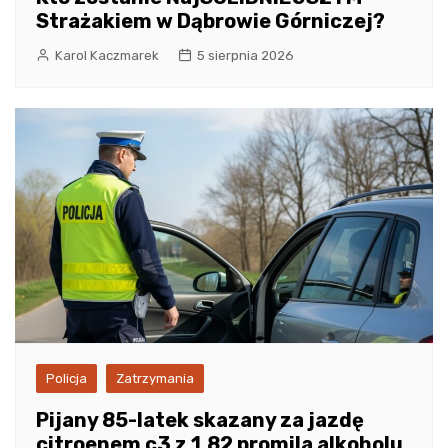
Strażakiem w Dąbrowie Górniczej?
Karol Kaczmarek
5 sierpnia 2026
Policja
Zatrzymania
Pijany 85-latek skazany za jazdę
citroenem c3 z 1,82 promila alkoholu