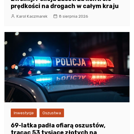
prędkości na drogach w całym kraju
Karol Kaczmarek
8 sierpnia 2026
Inwestycje
Oszustwa
69-latka padła ofiarą oszustów,
tracąc 53 tysiące złotych na