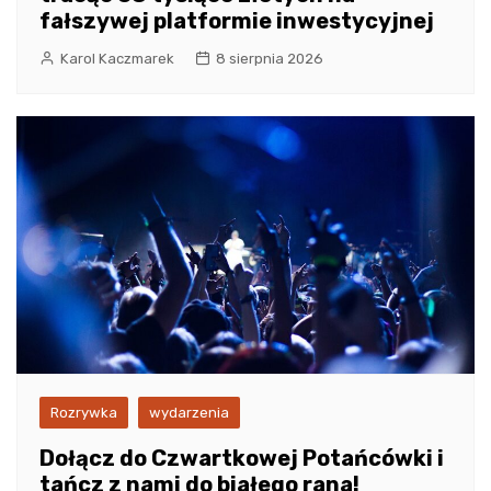
fałszywej platformie inwestycyjnej
Karol Kaczmarek
8 sierpnia 2026
Rozrywka
wydarzenia
Dołącz do Czwartkowej Potańcówki i
tańcz z nami do białego rana!