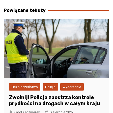
wpisu
Powiązane teksty
Bezpieczeństwo
Policja
wydarzenia
Zwolnij! Policja zaostrza kontrole
prędkości na drogach w całym kraju
Karol Kaczmarek
8 sierpnia 2026