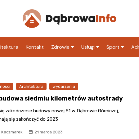
itektura
Kontakt
Zdrowie
Usługi
Sport
Adm
Szpital
Wesele
Klub piłkarski
Ur
Sklep medyczny
Klub
Inny klub sp
M
ności
Architektura
wydarzenia
Apteka
Taxi
ZU
budowa siedmiu kilometrów autostrady
Stacja paliw
Ur
 się zakończenie budowy nowej S1 w Dąbrowie Górniczej,
Restauracja
mają się zakończyć do 2023
Adwokat
l Kaczmarek
21 marca 2023
Fryzjer