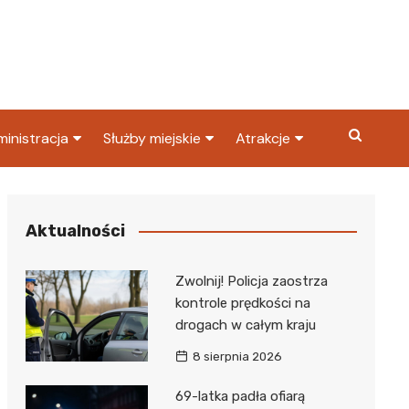
inistracja
Służby miejskie
Atrakcje
ząd miasta
Straż pożarna
Co warto zobaczyć w
Dąbrowie Górniczej?
ortowy
OPS
Policja
Aktualności
Najpopularniejsze miejsc
S
Straż miejska
w Dąbrowie Górniczej
Zwolnij! Policja zaostrza
ząd Skarbowy
kontrole prędkości na
drogach w całym kraju
8 sierpnia 2026
69-latka padła ofiarą