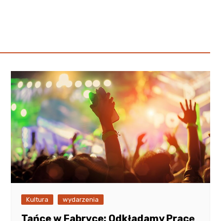
Poczta
Kino
Księgarnia
Kultura
wydarzenia
Tańce w Fabryce: Odkładamy Pracę