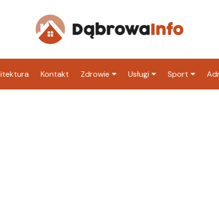
itektura
Kontakt
Zdrowie
Usługi
Sport
Adm
Szpital
Wesele
Klub piłkarski
Ur
Sklep medyczny
Klub
Inny klub sp
M
Apteka
Taxi
ZU
Stacja paliw
Ur
Restauracja
Adwokat
Fryzjer