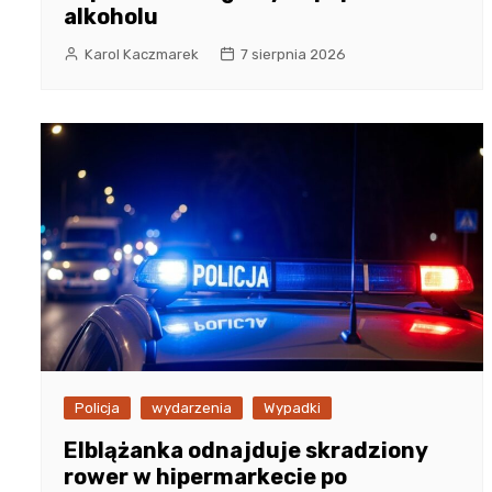
alkoholu
Karol Kaczmarek
7 sierpnia 2026
Policja
wydarzenia
Wypadki
Elblążanka odnajduje skradziony
rower w hipermarkecie po