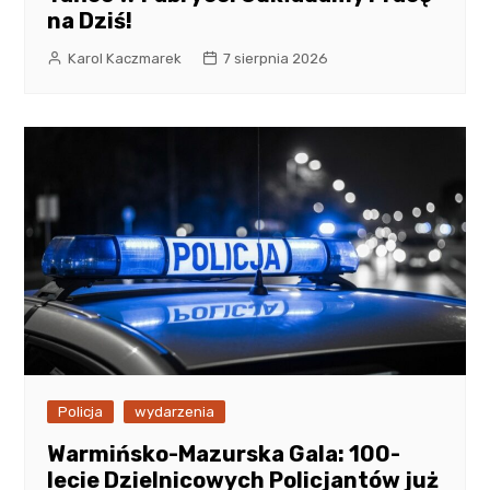
na Dziś!
Karol Kaczmarek
7 sierpnia 2026
Policja
wydarzenia
Warmińsko-Mazurska Gala: 100-
lecie Dzielnicowych Policjantów już