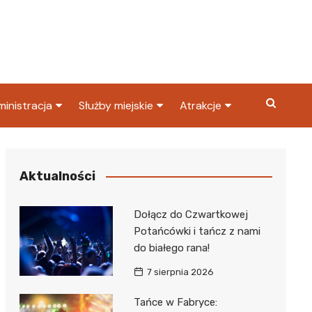
inistracja
Służby miejskie
Atrakcje
ząd miasta
Straż pożarna
Co warto zobaczyć w
Dąbrowie Górniczej?
ortowy
OPS
Policja
Aktualności
Najpopularniejsze miejsc
S
Straż miejska
w Dąbrowie Górniczej
Dołącz do Czwartkowej
ząd Skarbowy
Potańcówki i tańcz z nami
do białego rana!
7 sierpnia 2026
Tańce w Fabryce: