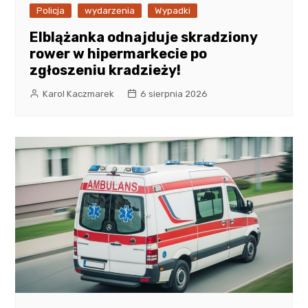
Policja
wydarzenia
Wypadki
Elblążanka odnajduje skradziony
rower w hipermarkecie po
zgłoszeniu kradzieży!
Karol Kaczmarek
6 sierpnia 2026