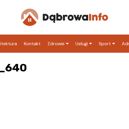
itektura
Kontakt
Zdrowie
Usługi
Sport
Adm
Szpital
Wesele
Klub piłkarski
Ur
6_640
Sklep medyczny
Klub
Inny klub sp
M
Apteka
Taxi
ZU
Stacja paliw
Ur
Restauracja
Adwokat
Fryzjer