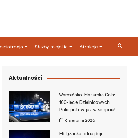
inistracja
Służby miejskie
Atrakcje
ząd miasta
Straż pożarna
Co warto zobaczyć w
Dąbrowie Górniczej?
ortowy
OPS
Policja
Aktualności
Najpopularniejsze miejsc
S
Straż miejska
w Dąbrowie Górniczej
Warmińsko-Mazurska Gala:
ząd Skarbowy
100-lecie Dzielnicowych
Policjantów już w sierpniu!
6 sierpnia 2026
Elblążanka odnajduje