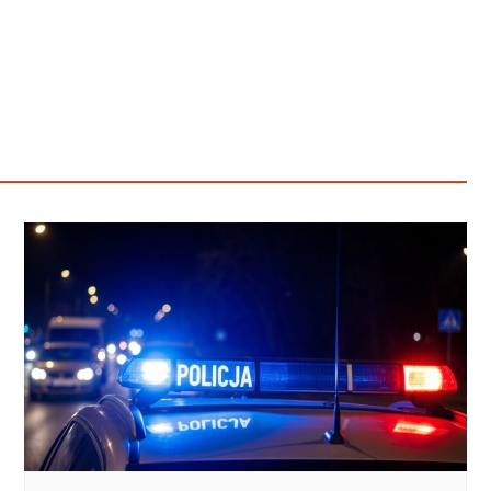
Poczta
Kino
Księgarnia