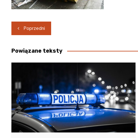
Nawigacja
Poprzedni
wpisu
Powiązane teksty