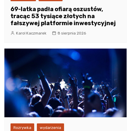
69-latka padła ofiarą oszustów,
tracąc 53 tysiące złotych na
fałszywej platformie inwestycyjnej
Karol Kaczmarek
8 sierpnia 2026
Rozrywka
wydarzenia