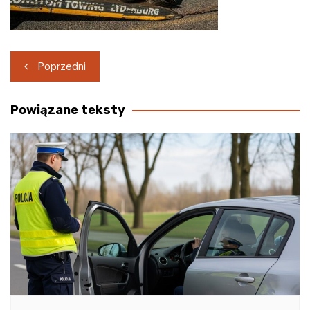
Nawigacja
Poprzedni
wpisu
Powiązane teksty