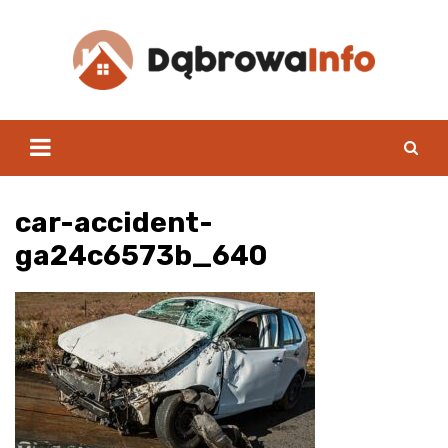
Skip
to
content
car-accident-
ga24c6573b_640