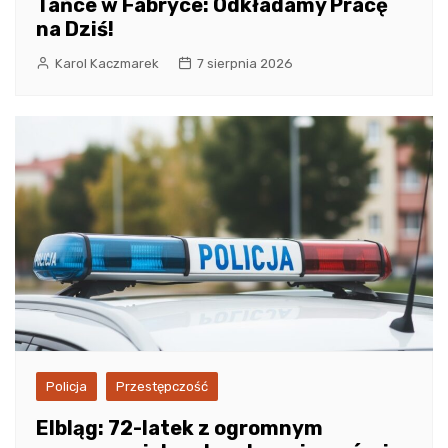
Tańce w Fabryce: Odkładamy Pracę
na Dziś!
Karol Kaczmarek
7 sierpnia 2026
Policja
Przestępczość
Elbląg: 72-latek z ogromnym