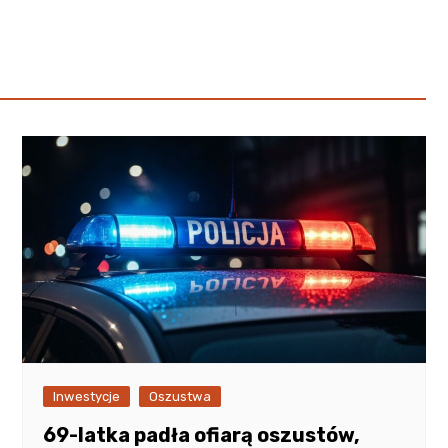
Poczta
Kino
Księgarnia
Inwestycje
Oszustwa
69-latka padła ofiarą oszustów,