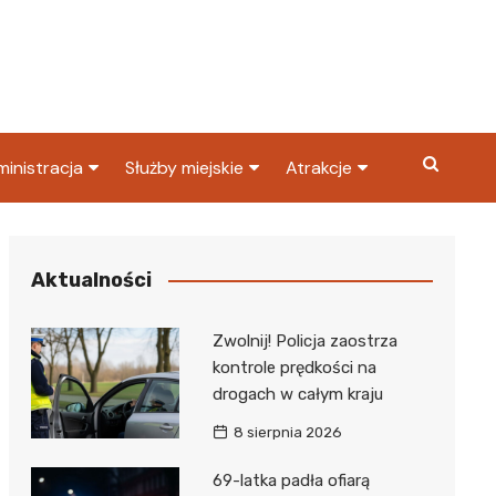
inistracja
Służby miejskie
Atrakcje
ząd miasta
Straż pożarna
Co warto zobaczyć w
Dąbrowie Górniczej?
ortowy
OPS
Policja
Aktualności
Najpopularniejsze miejsc
S
Straż miejska
w Dąbrowie Górniczej
Zwolnij! Policja zaostrza
ząd Skarbowy
kontrole prędkości na
drogach w całym kraju
8 sierpnia 2026
69-latka padła ofiarą