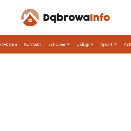
itektura
Kontakt
Zdrowie
Usługi
Sport
Adm
Szpital
Wesele
Klub piłkarski
Ur
Sklep medyczny
Klub
Inny klub sp
M
Apteka
Taxi
ZU
Stacja paliw
Ur
Restauracja
Adwokat
Fryzjer