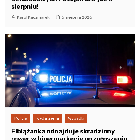
sierpniu!
Karol Kaczmarek
6 sierpnia 2026
Policja
wydarzenia
Wypadki
Elblążanka odnajduje skradziony
rower w hipermarkecie po zgłoszeniu