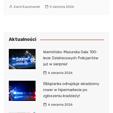
Karol Kaczmarek
5 sierpnia 2026
Aktualności
Warmińsko-Mazurska Gala: 100-
lecie Dzielnicowych Policjantów
już w sierpniu!
6 sierpnia 2026
Elblążanka odnajduje skradziony
rower w hipermarkecie po
zgłoszeniu kradzieży!
6 sierpnia 2026