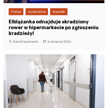
Policja
wydarzenia
Wypadki
Elblążanka odnajduje skradziony
rower w hipermarkecie po zgłoszeniu
kradzieży!
Karol Kaczmarek
6 sierpnia 2026