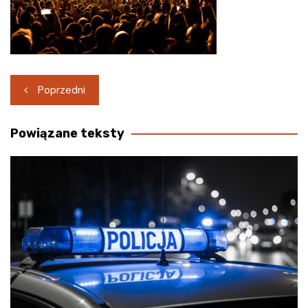
Nawigacja
Poprzedni
wpisu
Powiązane teksty