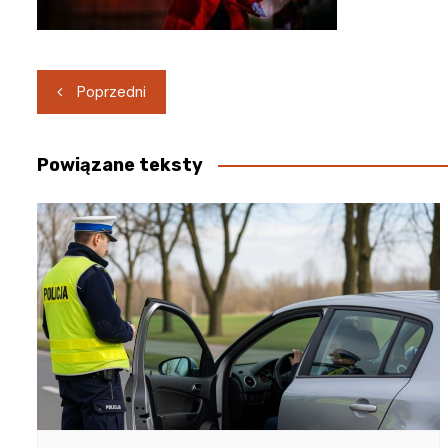
Nawigacja
Poprzedni
wpisu
Powiązane teksty