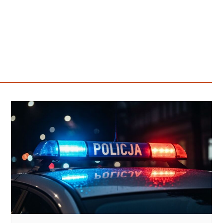
Poczta
Kino
Księgarnia