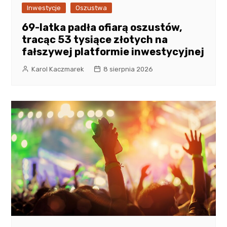
Inwestycje
Oszustwa
69-latka padła ofiarą oszustów,
tracąc 53 tysiące złotych na
fałszywej platformie inwestycyjnej
Karol Kaczmarek
8 sierpnia 2026