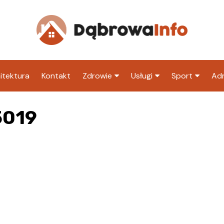
itektura
Kontakt
Zdrowie
Usługi
Sport
Adm
Szpital
Wesele
Klub piłkarski
Ur
5019
Sklep medyczny
Klub
Inny klub sp
M
Apteka
Taxi
ZU
Stacja paliw
Ur
Restauracja
Adwokat
Fryzjer