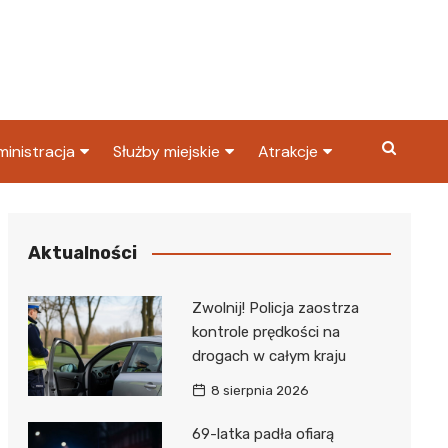
inistracja
Służby miejskie
Atrakcje
ząd miasta
Straż pożarna
Co warto zobaczyć w
Dąbrowie Górniczej?
ortowy
OPS
Policja
Aktualności
Najpopularniejsze miejsc
S
Straż miejska
w Dąbrowie Górniczej
Zwolnij! Policja zaostrza
ząd Skarbowy
kontrole prędkości na
drogach w całym kraju
8 sierpnia 2026
69-latka padła ofiarą