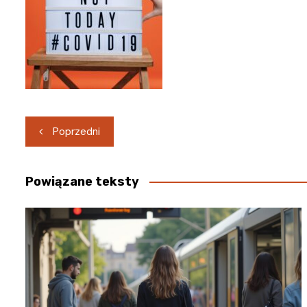
Nawigacja
Poprzedni
wpisu
Powiązane teksty