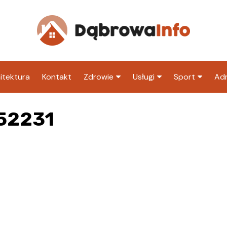
itektura
Kontakt
Zdrowie
Usługi
Sport
Adm
Szpital
Wesele
Klub piłkarski
Ur
52231
Sklep medyczny
Klub
Inny klub sp
M
Apteka
Taxi
ZU
Stacja paliw
Ur
Restauracja
Adwokat
Fryzjer