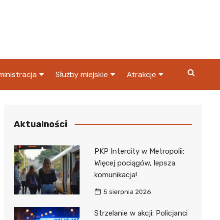
inistracja
Służby miejskie
Atrakcje
ząd miasta
Straż pożarna
Co warto zobaczyć w
Dąbrowie Górniczej?
ortowy
OPS
Policja
Aktualności
Najpopularniejsze miejsc
S
Straż miejska
w Dąbrowie Górniczej
PKP Intercity w Metropolii:
ząd Skarbowy
Więcej pociągów, lepsza
komunikacja!
5 sierpnia 2026
Strzelanie w akcji: Policjanci