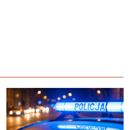
Poczta
Kino
Księgarnia