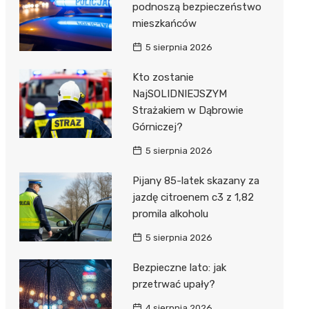
podnoszą bezpieczeństwo
mieszkańców
5 sierpnia 2026
Kto zostanie
NajSOLIDNIEJSZYM
Strażakiem w Dąbrowie
Górniczej?
5 sierpnia 2026
Pijany 85-latek skazany za
jazdę citroenem c3 z 1,82
promila alkoholu
5 sierpnia 2026
Bezpieczne lato: jak
przetrwać upały?
4 sierpnia 2026