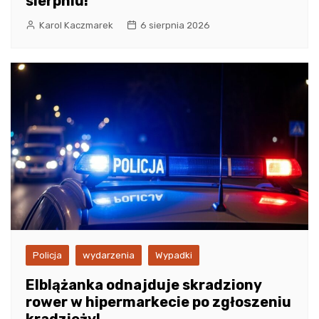
sierpniu!
Karol Kaczmarek
6 sierpnia 2026
Policja
wydarzenia
Wypadki
Elblążanka odnajduje skradziony
rower w hipermarkecie po zgłoszeniu
kradzieży!