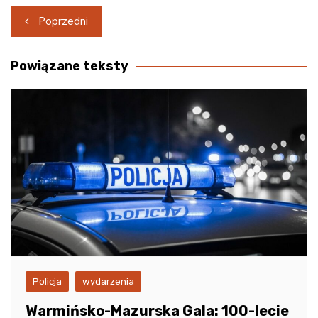
Nawigacja
Poprzedni
wpisu
Powiązane teksty
Policja
wydarzenia
Warmińsko-Mazurska Gala: 100-lecie