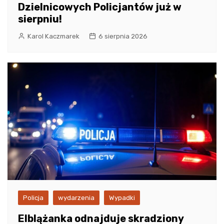
Dzielnicowych Policjantów już w
sierpniu!
Karol Kaczmarek
6 sierpnia 2026
Policja
wydarzenia
Wypadki
Elblążanka odnajduje skradziony