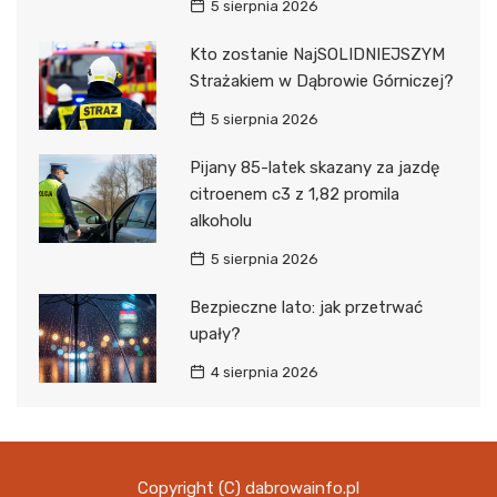
5 sierpnia 2026
Kto zostanie NajSOLIDNIEJSZYM
Strażakiem w Dąbrowie Górniczej?
5 sierpnia 2026
Pijany 85-latek skazany za jazdę
citroenem c3 z 1,82 promila
alkoholu
5 sierpnia 2026
Bezpieczne lato: jak przetrwać
upały?
4 sierpnia 2026
Copyright (C) dabrowainfo.pl