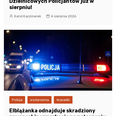
Dzielnicowych Policjantów już w
sierpniu!
Karol Kaczmarek
6 sierpnia 2026
Policja
wydarzenia
Wypadki
Elblążanka odnajduje skradziony