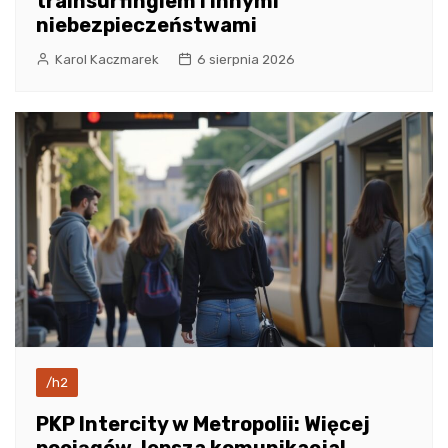
trainsurfingiem i innymi
niebezpieczeństwami
Karol Kaczmarek
6 sierpnia 2026
/h2
PKP Intercity w Metropolii: Więcej