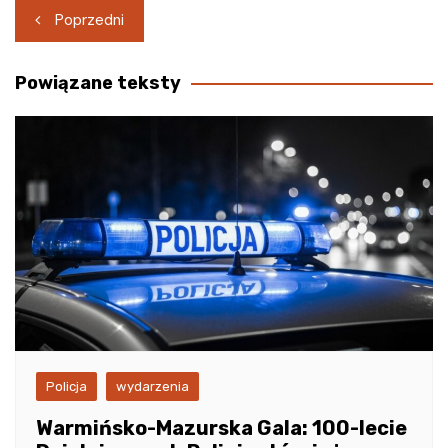
Nawigacja
Poprzedni
wpisu
Powiązane teksty
Policja
wydarzenia
Warmińsko-Mazurska Gala: 100-lecie