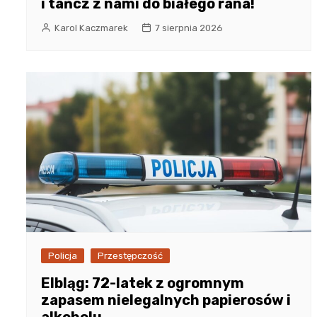
i tańcz z nami do białego rana!
Karol Kaczmarek
7 sierpnia 2026
Policja
Przestępczość
Elbląg: 72-latek z ogromnym
zapasem nielegalnych papierosów i