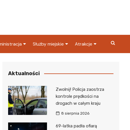
inistracja
Służby miejskie
Atrakcje
ząd miasta
Straż pożarna
Co warto zobaczyć w
Dąbrowie Górniczej?
ortowy
OPS
Policja
Aktualności
Najpopularniejsze miejsc
S
Straż miejska
w Dąbrowie Górniczej
Zwolnij! Policja zaostrza
ząd Skarbowy
kontrole prędkości na
drogach w całym kraju
8 sierpnia 2026
69-latka padła ofiarą