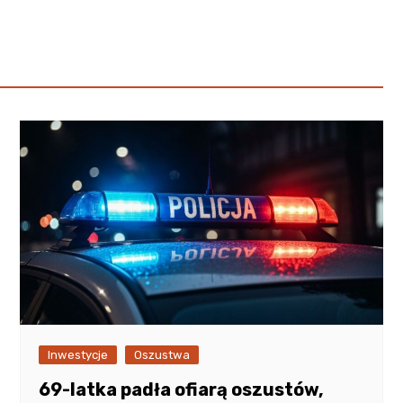
Poczta
Kino
Księgarnia
Inwestycje
Oszustwa
69-latka padła ofiarą oszustów,