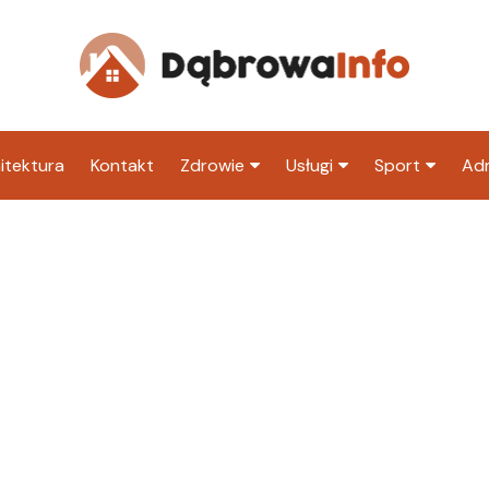
itektura
Kontakt
Zdrowie
Usługi
Sport
Adm
Szpital
Wesele
Klub piłkarski
Ur
Sklep medyczny
Klub
Inny klub sp
M
Apteka
Taxi
ZU
Stacja paliw
Ur
Restauracja
Adwokat
Fryzjer