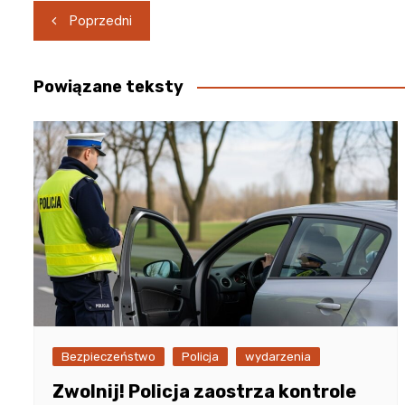
Nawigacja
Poprzedni
wpisu
Powiązane teksty
Bezpieczeństwo
Policja
wydarzenia
Zwolnij! Policja zaostrza kontrole