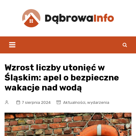
Skip
to
content
Wzrost liczby utonięć w
Śląskim: apel o bezpieczne
wakacje nad wodą
,
7 sierpnia 2024
Aktualności
wydarzenia