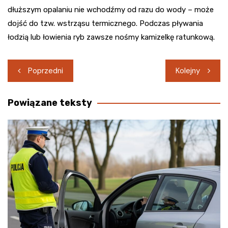
dłuższym opalaniu nie wchodźmy od razu do wody – może
dojść do tzw. wstrząsu termicznego. Podczas pływania
łodzią lub łowienia ryb zawsze nośmy kamizelkę ratunkową.
Nawigacja
Poprzedni
Kolejny
wpisu
Powiązane teksty