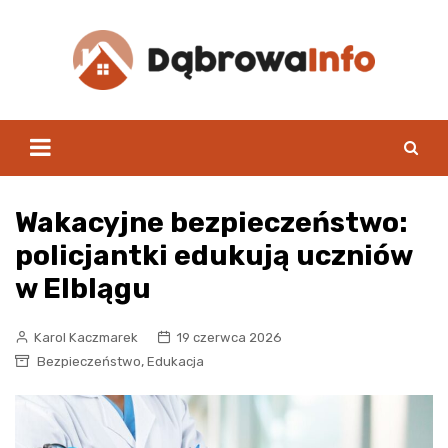
Skip
to
content
Wakacyjne bezpieczeństwo:
policjantki edukują uczniów
w Elblągu
Karol Kaczmarek
19 czerwca 2026
,
Bezpieczeństwo
Edukacja