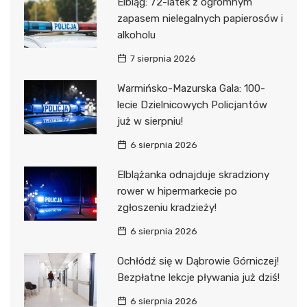
Elbląg: 72-latek z ogromnym
zapasem nielegalnych papierosów i
alkoholu
7 sierpnia 2026
Warmińsko-Mazurska Gala: 100-
lecie Dzielnicowych Policjantów
już w sierpniu!
6 sierpnia 2026
Elblążanka odnajduje skradziony
rower w hipermarkecie po
zgłoszeniu kradzieży!
6 sierpnia 2026
Ochłódź się w Dąbrowie Górniczej!
Bezpłatne lekcje pływania już dziś!
6 sierpnia 2026