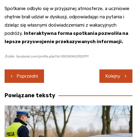
Spotkanie odbyło się w przyjaznej atmosferze, a uczniowie
chętnie brali udział w dyskusji, odpowiadając na pytania i
dzieląc się własnymi doświadczeniami z wakacyjnych
podróży.
Interaktywna forma spotkania pozwoliła na
lepsze przyswojenie przekazywanych informacji.
Źródło: facebook.com/profile.php?id=100083453105791
Nawigacja
Poprzedni
Kolejny
wpisu
Powiązane teksty