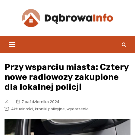
Skip
to
content
Przy wsparciu miasta: Cztery
nowe radiowozy zakupione
dla lokalnej policji
7 października 2024
,
,
Aktualności
kroniki policyjne
wydarzenia