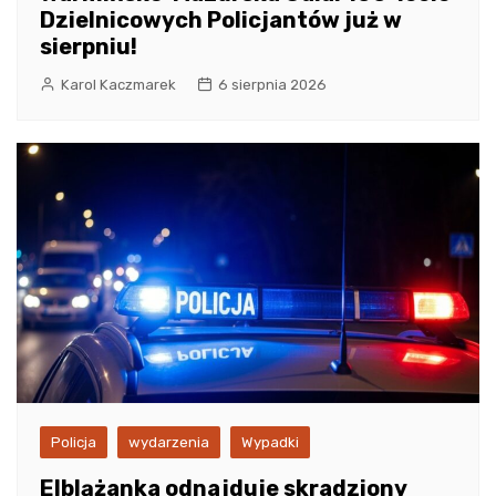
Dzielnicowych Policjantów już w
sierpniu!
Karol Kaczmarek
6 sierpnia 2026
Policja
wydarzenia
Wypadki
Elblążanka odnajduje skradziony