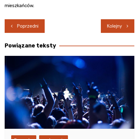
mieszkańców.
Nawigacja
Poprzedni
Kolejny
wpisu
Powiązane teksty