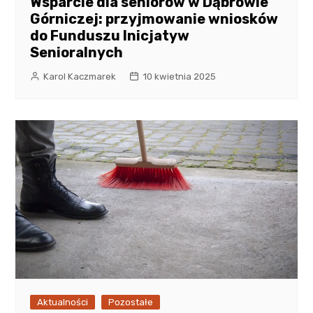
Wsparcie dla seniorów w Dąbrowie
Górniczej: przyjmowanie wniosków
do Funduszu Inicjatyw
Senioralnych
Karol Kaczmarek
10 kwietnia 2025
Aktualności
Pozostałe