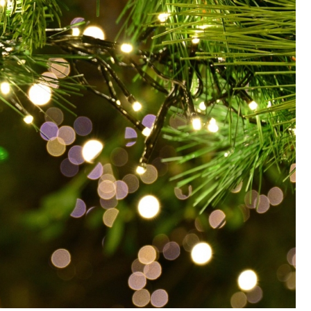
Poczta
Kino
Księgarnia