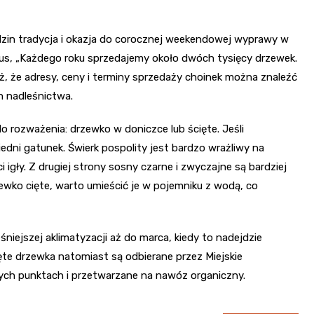
rodzin tradycja i okazja do corocznej weekendowej wyprawy w
us, „Każdego roku sprzedajemy około dwóch tysięcy drzewek.
ż, że adresy, ceny i terminy sprzedaży choinek można znaleźć
h nadleśnictwa.
rozważenia: drzewko w doniczce lub ścięte. Jeśli
dni gatunek. Świerk pospolity jest bardzo wrażliwy na
 igły. Z drugiej strony sosny czarne i zwyczajne są bardziej
ewko cięte, warto umieścić je w pojemniku z wodą, co
niejszej aklimatyzacji aż do marca, kiedy to nadejdzie
te drzewka natomiast są odbierane przez Miejskie
ych punktach i przetwarzane na nawóz organiczny.