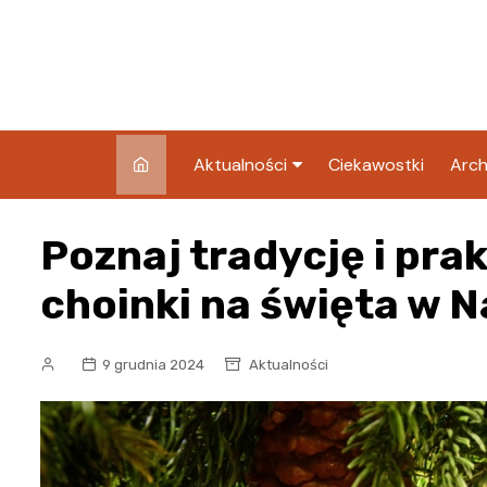
Skip
to
content
Aktualności
Ciekawostki
Arch
Pozostałe
Poznaj tradycję i pr
Blog
choinki na święta w N
9 grudnia 2024
Aktualności