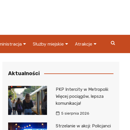
inistracja
Służby miejskie
Atrakcje
ząd miasta
Straż pożarna
Co warto zobaczyć w
Dąbrowie Górniczej?
ortowy
OPS
Policja
Aktualności
Najpopularniejsze miejsc
S
Straż miejska
w Dąbrowie Górniczej
PKP Intercity w Metropolii:
ząd Skarbowy
Więcej pociągów, lepsza
komunikacja!
5 sierpnia 2026
Strzelanie w akcji: Policjanci