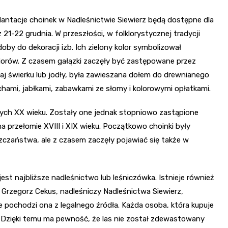
 plantacje choinek w Nadleśnictwie Siewierz będą dostępne dla
21-22 grudnia. W przeszłości, w folklorystycznej tradycji
oby do dekoracji izb. Ich zielony kolor symbolizował
biorów. Z czasem gałązki zaczęły być zastępowane przez
aj świerku lub jodły, była zawieszana dołem do drewnianego
hami, jabłkami, zabawkami ze słomy i kolorowymi opłatkami.
tych XX wieku. Zostały one jednak stopniowo zastąpione
 na przełomie XVIII i XIX wieku. Początkowo choinki były
zaństwa, ale z czasem zaczęły pojawiać się także w
est najbliższe nadleśnictwo lub leśniczówka. Istnieje również
Grzegorz Cekus, nadleśniczy Nadleśnictwa Siewierz,
e pochodzi ona z legalnego źródła. Każda osoba, która kupuje
 Dzięki temu ma pewność, że las nie został zdewastowany