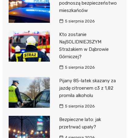
podnoszą bezpieczeństwo
mieszkańców
5 sierpnia 2026
Kto zostanie
NajSOLIDNIEJSZYM
Strażakiem w Dąbrowie
Górniczej?
5 sierpnia 2026
Pijany 85-latek skazany za
jazdę citroenem c3 z 1,82
promila alkoholu
5 sierpnia 2026
Bezpieczne lato: jak
przetrwać upały?
4 sierpnia 2026