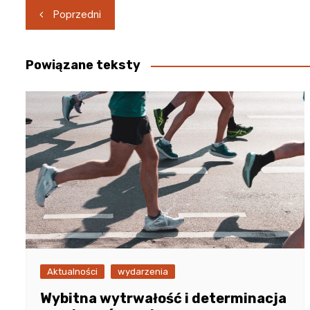
Nawigacja
Poprzedni
wpisu
Powiązane teksty
Aktualności
wydarzenia
Wybitna wytrwałość i determinacja