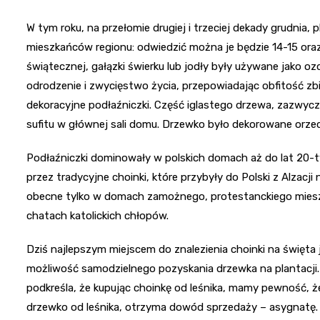
W tym roku, na przełomie drugiej i trzeciej dekady grudnia,
mieszkańców regionu: odwiedzić można je będzie 14-15 oraz 
świątecznej, gałązki świerku lub jodły były używane jako ozd
odrodzenie i zwycięstwo życia, przepowiadając obfitość z
dekoracyjne podłaźniczki. Część iglastego drzewa, zazwycz
sufitu w głównej sali domu. Drzewko było dekorowane orzec
Podłaźniczki dominowały w polskich domach aż do lat 20-
przez tradycyjne choinki, które przybyły do Polski z Alzacji
obecne tylko w domach zamożnego, protestanckiego mieszc
chatach katolickich chłopów.
Dziś najlepszym miejscem do znalezienia choinki na święta j
możliwość samodzielnego pozyskania drzewka na plantacji. 
podkreśla, że kupując choinkę od leśnika, mamy pewność, ż
drzewko od leśnika, otrzyma dowód sprzedaży – asygnatę.