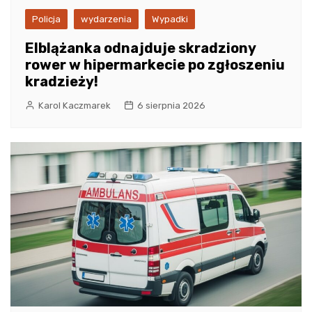
Policja
wydarzenia
Wypadki
Elblążanka odnajduje skradziony
rower w hipermarkecie po zgłoszeniu
kradzieży!
Karol Kaczmarek
6 sierpnia 2026