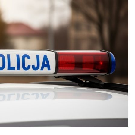
Poczta
Kino
Księgarnia