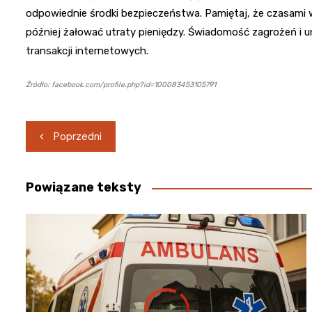
odpowiednie środki bezpieczeństwa. Pamiętaj, że czasami w
później żałować utraty pieniędzy. Świadomość zagrożeń i u
transakcji internetowych.
Źródło: facebook.com/profile.php?id=100083453105791
Nawigacja
Poprzedni
wpisu
Powiązane teksty