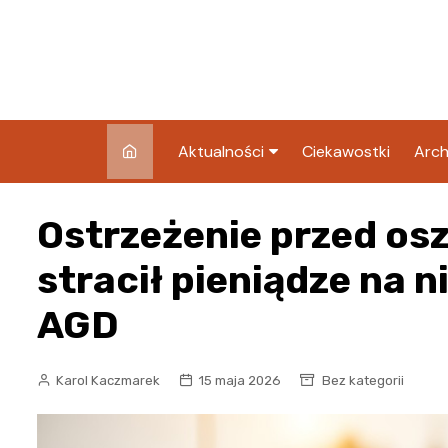
Skip
to
content
Aktualności
Ciekawostki
Arch
Pozostałe
Ostrzeżenie przed os
Blog
stracił pieniądze na n
AGD
Karol Kaczmarek
15 maja 2026
Bez kategorii