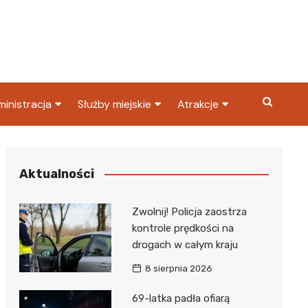
inistracja
Służby miejskie
Atrakcje
ząd miasta
Straż pożarna
Co warto zobaczyć w
Dąbrowie Górniczej?
ortowy
OPS
Policja
Aktualności
Najpopularniejsze miejsc
S
Straż miejska
w Dąbrowie Górniczej
Zwolnij! Policja zaostrza
ząd Skarbowy
kontrole prędkości na
drogach w całym kraju
8 sierpnia 2026
69-latka padła ofiarą