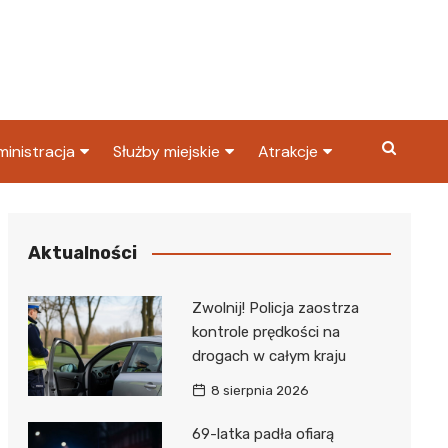
inistracja
Służby miejskie
Atrakcje
ząd miasta
Straż pożarna
Co warto zobaczyć w
Dąbrowie Górniczej?
ortowy
OPS
Policja
Aktualności
Najpopularniejsze miejsc
S
Straż miejska
w Dąbrowie Górniczej
Zwolnij! Policja zaostrza
ząd Skarbowy
kontrole prędkości na
drogach w całym kraju
8 sierpnia 2026
69-latka padła ofiarą