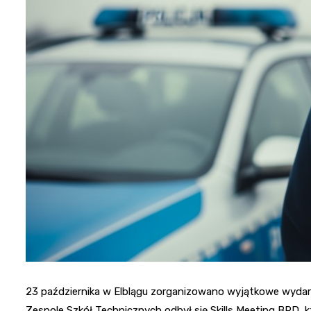
23 października w Elblągu zorganizowano wyjątkowe wyda
Zespole Szkół Technicznych odbył się Skills Meeting BRD,