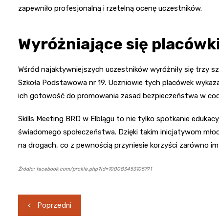
zapewniło profesjonalną i rzetelną ocenę uczestników.
Wyróżniające się placówk
Wśród najaktywniejszych uczestników wyróżniły się trzy sz
Szkoła Podstawowa nr 19. Uczniowie tych placówek wykaza
ich gotowość do promowania zasad bezpieczeństwa w cod
Skills Meeting BRD w Elblągu to nie tylko spotkanie edukacy
świadomego społeczeństwa. Dzięki takim inicjatywom młodzi
na drogach, co z pewnością przyniesie korzyści zarówno im 
Źródło: facebook.com/profile.php?id=100083453105791
Nawigacja
Poprzedni