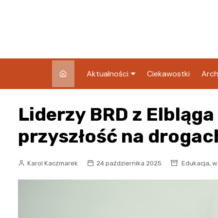
Skip
to
content
Aktualności
Ciekawostki
Arch
Pozostałe
Liderzy BRD z Elbląga
Blog
przyszłość na drogac
,
Karol Kaczmarek
24 października 2025
Edukacja
w