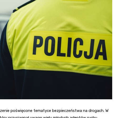
Poczta
Kino
Księgarnia
rzenie poświęcone tematyce bezpieczeństwa na drogach. W
 który przyciągnął uwagę wielu młodych adeptów ruchu