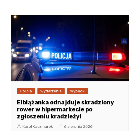
Policja
wydarzenia
Wypadki
Elblążanka odnajduje skradziony
rower w hipermarkecie po
zgłoszeniu kradzieży!
Karol Kaczmarek
6 sierpnia 2026