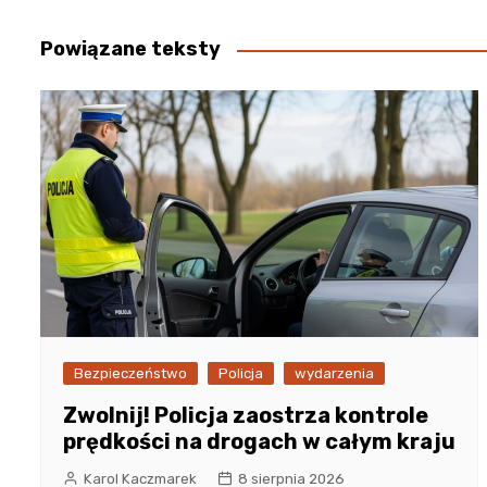
wpisu
Powiązane teksty
Bezpieczeństwo
Policja
wydarzenia
Zwolnij! Policja zaostrza kontrole
prędkości na drogach w całym kraju
Karol Kaczmarek
8 sierpnia 2026