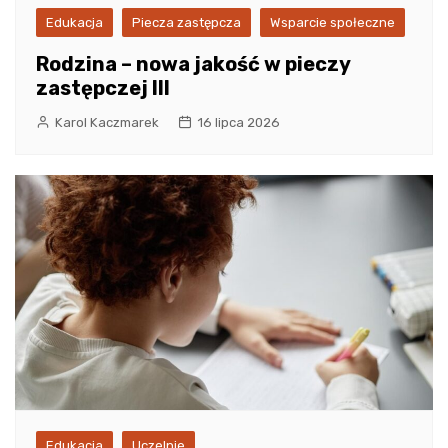
Edukacja
Piecza zastępcza
Wsparcie społeczne
Rodzina – nowa jakość w pieczy
zastępczej III
Karol Kaczmarek
16 lipca 2026
Edukacja
Uczelnie