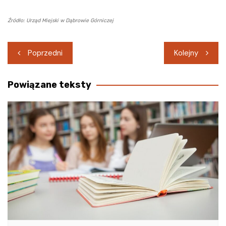
Źródło: Urząd Miejski w Dąbrowie Górniczej
Nawigacja
Poprzedni
Kolejny
wpisu
Powiązane teksty