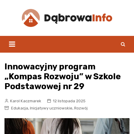
Skip
to
content
Innowacyjny program
„Kompas Rozwoju” w Szkole
Podstawowej nr 29
Karol Kaczmarek
12 listopada 2025
,
,
Edukacja
Inicjatywy uczniowskie
Rozwój