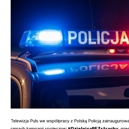
Telewizja Puls we współpracy z Polską Policją zainaugurow
ramach kampanii społecznej
#DzielnicaBEZstrachu
, mi