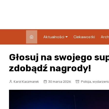
Skip
to
content
Aktualności
Ciekawostki
Arch
Pozostałe
Głosuj na swojego sup
Blog
zdobądź nagrody!
,
Karol Kaczmarek
30 marca 2026
Policja
wydarzeni