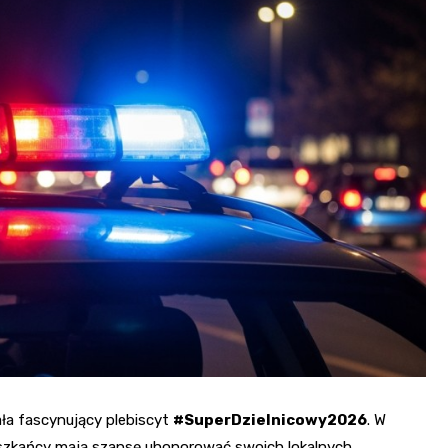
Poczta
Kino
Księgarnia
ała fascynujący plebiscyt
#SuperDzielnicowy2026
. W
eszkańcy mają szansę uhonorować swoich lokalnych