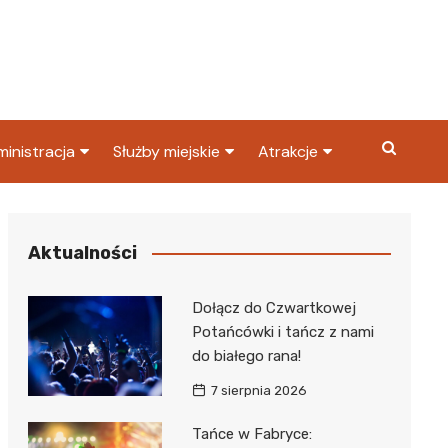
inistracja
Służby miejskie
Atrakcje
ząd miasta
Straż pożarna
Co warto zobaczyć w
Dąbrowie Górniczej?
ortowy
OPS
Policja
Aktualności
Najpopularniejsze miejsc
S
Straż miejska
w Dąbrowie Górniczej
Dołącz do Czwartkowej
ząd Skarbowy
Potańcówki i tańcz z nami
do białego rana!
7 sierpnia 2026
Tańce w Fabryce: